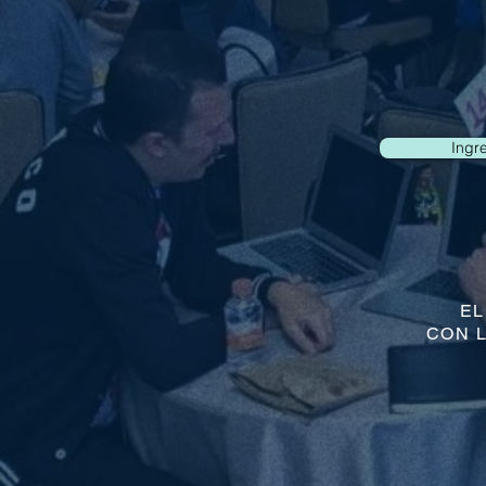
Ingr
EL
CON 