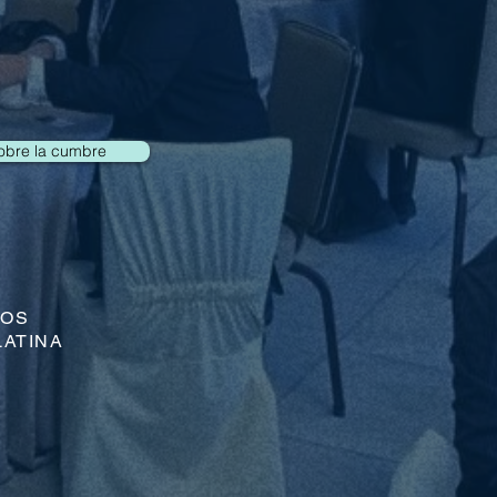
obre la cumbre
VOS
LATINA