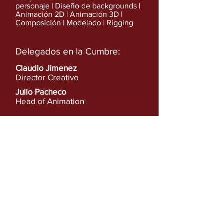
personaje | Diseño de backgrounds |
Animación 2D | Animación 3D |
Composición | Modelado | Rigging
Delegados en la Cumbre:
Claudio Jimenez
Director Creativo
Julio Pacheco
Head of Animation
Ver más en:
https://www.mighty.mx/
Anterior
Siguiente
Ver lista completa