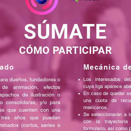
SÚMATE
CÓMO PARTICIPAR
gado
Mecánica de
para dueños, fundadores o
Los interesados deb
cuya liga aparece aba
 de animación, efectos
En caso de quedar se
espachos de ilustración o
una cuota de recu
o consolidarse, y/o para
mexicanos.
tes que cuenten con una
Se seleccionarán a l
 tres años que puedan
con la trayectoria
rminados (cortos, series o
formulario, así como 